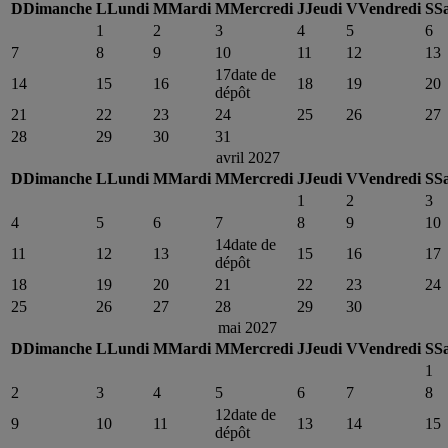
D
Dimanche
L
Lundi
M
Mardi
M
Mercredi
J
Jeudi
V
Vendredi
S
S
1
2
3
4
5
6
7
8
9
10
11
12
13
17
date de
14
15
16
18
19
20
dépôt
21
22
23
24
25
26
27
28
29
30
31
avril 2027
D
Dimanche
L
Lundi
M
Mardi
M
Mercredi
J
Jeudi
V
Vendredi
S
S
1
2
3
4
5
6
7
8
9
10
14
date de
11
12
13
15
16
17
dépôt
18
19
20
21
22
23
24
25
26
27
28
29
30
mai 2027
D
Dimanche
L
Lundi
M
Mardi
M
Mercredi
J
Jeudi
V
Vendredi
S
S
1
2
3
4
5
6
7
8
12
date de
9
10
11
13
14
15
dépôt