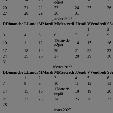
dépôt
20
21
22
23
24
25
26
27
28
29
30
31
janvier 2027
D
Dimanche
L
Lundi
M
Mardi
M
Mercredi
J
Jeudi
V
Vendredi
S
S
1
2
3
4
5
6
7
8
9
13
date de
10
11
12
14
15
16
dépôt
17
18
19
20
21
22
23
24
25
26
27
28
29
30
31
février 2027
D
Dimanche
L
Lundi
M
Mardi
M
Mercredi
J
Jeudi
V
Vendredi
S
S
1
2
3
4
5
6
7
8
9
10
11
12
13
17
date de
14
15
16
18
19
20
dépôt
21
22
23
24
25
26
27
28
mars 2027