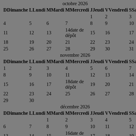
octobre 2026
D
Dimanche
L
Lundi
M
Mardi
M
Mercredi
J
Jeudi
V
Vendredi
S
S
1
2
3
4
5
6
7
8
9
10
14
date de
11
12
13
15
16
17
dépôt
18
19
20
21
22
23
24
25
26
27
28
29
30
31
novembre 2026
D
Dimanche
L
Lundi
M
Mardi
M
Mercredi
J
Jeudi
V
Vendredi
S
S
1
2
3
4
5
6
7
8
9
10
11
12
13
14
18
date de
15
16
17
19
20
21
dépôt
22
23
24
25
26
27
28
29
30
décembre 2026
D
Dimanche
L
Lundi
M
Mardi
M
Mercredi
J
Jeudi
V
Vendredi
S
S
1
2
3
4
5
6
7
8
9
10
11
12
16
date de
13
14
15
17
18
19