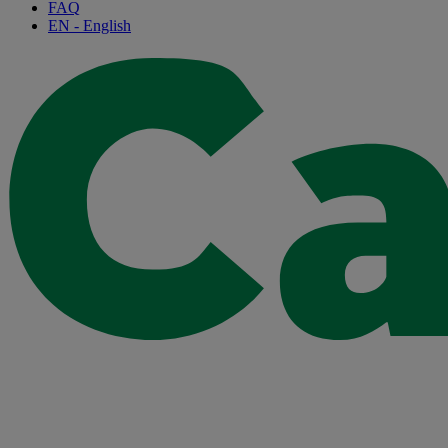
FAQ
EN
- English