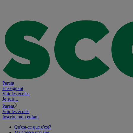
Parent
Enseignant
Voir les écoles
Je suis...
Parent
Voir les écoles
Inscrire mon enfant
Qu'est-ce que c'est?
Ma Caisse scolaire