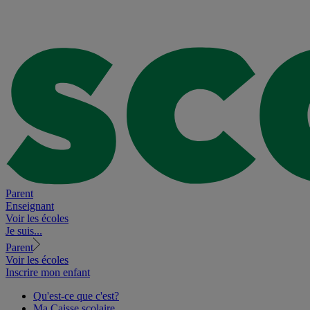
Parent
Enseignant
Voir les écoles
Je suis...
Parent
Voir les écoles
Inscrire mon enfant
Qu'est-ce que c'est?
Ma Caisse scolaire