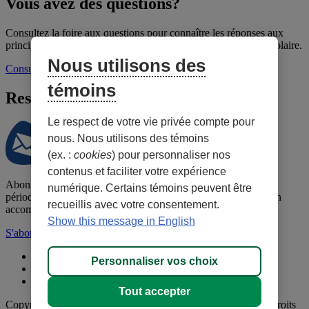
Vous avez des questions?
Consultez la foire aux questions pour connaître les réponses aux
principales questions concernant le programme de la Caisse scolaire.
Nous utilisons des
Consulter la FAQ
témoins
Restez à l’affût!
Le respect de votre vie privée compte pour
nous. Nous utilisons des témoins
(ex. :
cookies
) pour personnaliser nos
contenus et faciliter votre expérience
Abonnez-vous à l'infolettre de la Caisse scolaire et recevez
numérique. Certains témoins peuvent être
périodiquement du contenu en éducation financière afin de bien
recueillis avec votre consentement.
accompagner votre enfant dans ses apprentissages.
Show this message in English
S'abonner à l'infolettre
Politique de confidentialité
Personnaliser vos choix
Conditions d'utilisation
Personnaliser les témoins
Tout accepter
Copyright © 2026, Mouvement des caisses Desjardins.
Tous droits